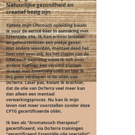
Natuurlijke gezondheid en
creatief bezig zijn.
Tijdens mijn Lifecoach opleiding kwam
ik voor de eerste keer in aanraking met
Essentiële olie. Ik kon erdoor loslaten
en gebeurtenissen een plekje geven.
Met andere woorden, mentaal deed het
heel veel voor mij. Na het slagen van de
LifeCoach opleiding wilde ik ook voor
andere mensen een verschil kunnen
maken met Essentiële oliën en ben ik
mij gaan verdiepen in de oliën van
DoTerra. Later pas, kwam ik erachter,
dat de olie van DoTerra veel meer kan
dan alleen een mentaal
verwerkingsproces. Nu kan ik mijn
leven niet meer voorstellen zonder deze
CPTG gecertificeerde
oliën
.
Ik ben als "Aromatouch therapeut"
gecertificeerd, via DoTerra trainingen
"gecertificeerd Essentiële olie specialist"