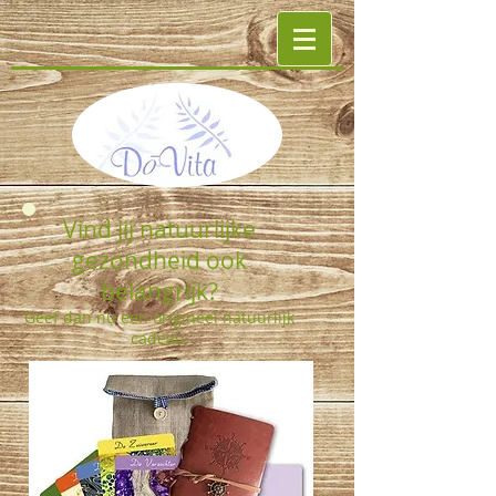
Vind jij natuurlijke
gezondheid ook
belangrijk?
Geef dan nu een origineel natuurlijk
cadeau.