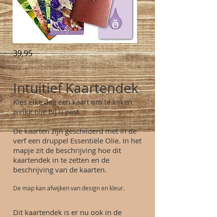
39,95
Intuitief Kaartendek
Kies elke dag een kaart om te kijken
welke olie bij u past.
De kaarten zijn geschilderd met in de
verf een druppel Essentiële Olie. In het
mapje zit de beschrijving hoe dit
kaartendek in te zetten en de
beschrijving van de kaarten.
De map kan afwijken van design en kleur.
Dit kaartendek is er nu ook in de